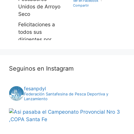
Ver en Facebook
·
Compartir
Unidos de Arroyo
Seco
Felicitaciones a
todos sus
dirigentes por
este gran logro
apostando al
engrandecimient
Seguinos en Instagram
o deportivo de
esta actividad
Photo
fesanpdyl
Federación Santafesina de Pesca Deportiva y
Ver en Facebook
·
Lanzamiento
Compartir