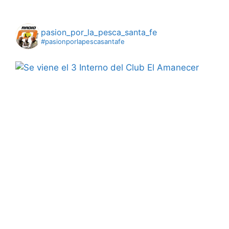
pasion_por_la_pesca_santa_fe
#pasionporlapescasantafe