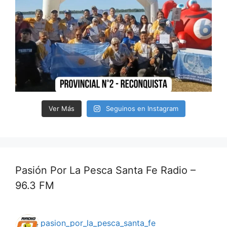
Ver Más
Seguinos en Instagram
Pasión Por La Pesca Santa Fe Radio –
96.3 FM
pasion_por_la_pesca_santa_fe