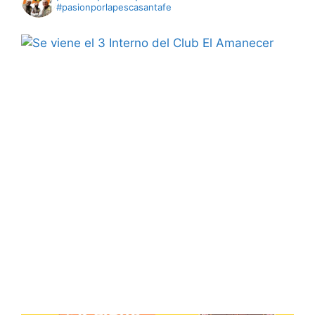
#pasionporlapescasantafe