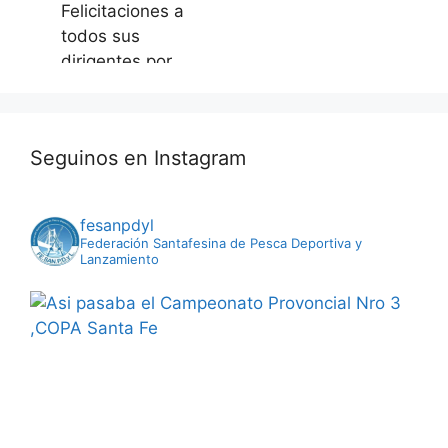
Felicitaciones a
todos sus
dirigentes por
este gran logro
apostando al
engrandecimient
Seguinos en Instagram
o deportivo de
esta actividad
Photo
fesanpdyl
Federación Santafesina de Pesca Deportiva y
Ver en Facebook
·
Lanzamiento
Compartir