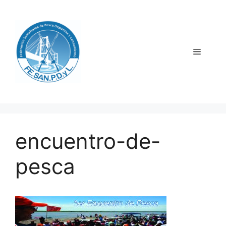
Saltar
al
contenido
Menú
encuentro-de-
pesca