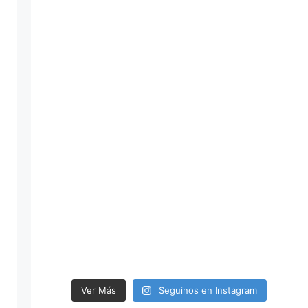
do el Dia del
Pescador
Deportivo
Photo
Ver en Facebook
·
Compartir
Ver Más
Seguinos en Instagram