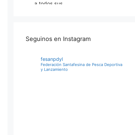
a todos sus
dirigentes por
este gran
logro
apostando al
Seguinos en Instagram
engrandecimi
ento
deportivo de
fesanpdyl
esta
Federación Santafesina de Pesca Deportiva
y Lanzamiento
actividad
Photo
Ver en Facebook
·
Compartir
FeSanPDyL
4 days ago
Conmemoran