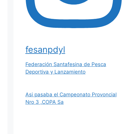
Conmemoran
do el Dia del
Pescador
Deportivo
Photo
Ver en Facebook
·
fesanpdyl
Compartir
Federación Santafesina de Pesca
Deportiva y Lanzamiento
Asi pasaba el Campeonato Provoncial
Nro 3 ,COPA Sa