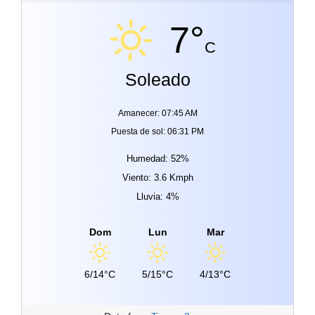
7°
C
Soleado
Amanecer: 07:45 AM
Puesta de sol: 06:31 PM
Humedad: 52%
Viento: 3.6 Kmph
Lluvia: 4%
Dom
Lun
Mar
6/14°C
5/15°C
4/13°C