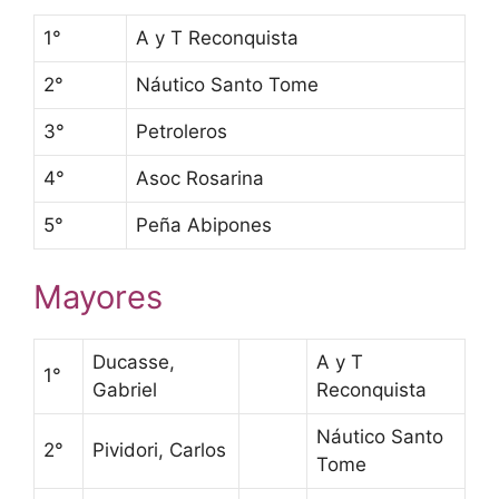
1°
A y T Reconquista
2°
Náutico Santo Tome
3°
Petroleros
4°
Asoc Rosarina
5°
Peña Abipones
Mayores
Ducasse,
A y T
1°
Gabriel
Reconquista
Náutico Santo
2°
Pividori, Carlos
Tome