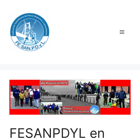
Saltar
al
contenido
Menú
FESANPDYL en