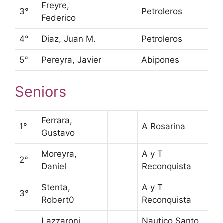
Freyre,
3°
Petroleros
Federico
4°
Diaz, Juan M.
Petroleros
5°
Pereyra, Javier
Abipones
Seniors
Ferrara,
1°
A Rosarina
Gustavo
Moreyra,
A y T
2°
Daniel
Reconquista
Stenta,
A y T
3°
Robert0
Reconquista
Lazzaroni,
Nautico Santo