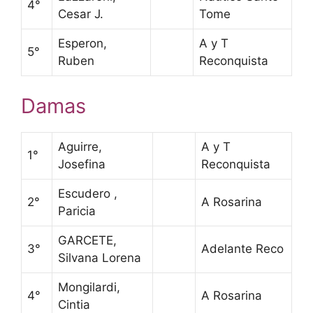
4°
Cesar J.
Tome
Esperon,
A y T
5°
Ruben
Reconquista
Damas
Aguirre,
A y T
1°
Josefina
Reconquista
Escudero ,
2°
A Rosarina
Paricia
GARCETE,
3°
Adelante Reco
Silvana Lorena
Mongilardi,
4°
A Rosarina
Cintia