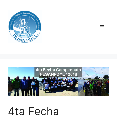
Saltar
al
contenido
Menú
4ta Fecha