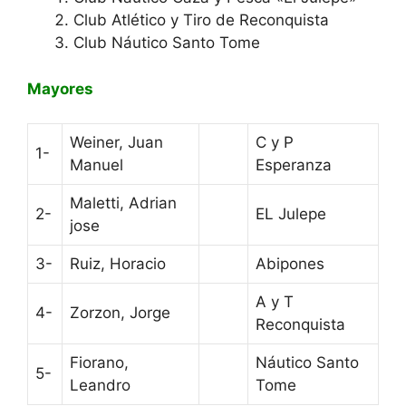
Club Atlético y Tiro de Reconquista
Club Náutico Santo Tome
Mayores
Weiner, Juan
C y P
1-
Manuel
Esperanza
Maletti, Adrian
2-
EL Julepe
jose
3-
Ruiz, Horacio
Abipones
A y T
4-
Zorzon, Jorge
Reconquista
Fiorano,
Náutico Santo
5-
Leandro
Tome