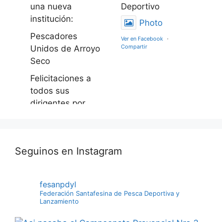
una nueva
Deportivo
institución:
Photo
Pescadores
Ver en Facebook
·
Compartir
Unidos de Arroyo
Seco
Felicitaciones a
todos sus
dirigentes por
este gran logro
apostando al
engrandecimient
Seguinos en Instagram
o deportivo de
esta actividad
Photo
fesanpdyl
Federación Santafesina de Pesca Deportiva y
Ver en Facebook
·
Lanzamiento
Compartir