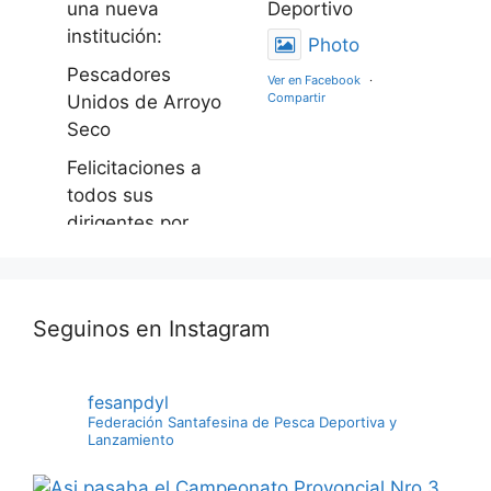
una nueva
Deportivo
institución:
Photo
Pescadores
Ver en Facebook
·
Compartir
Unidos de Arroyo
Seco
Felicitaciones a
todos sus
dirigentes por
este gran logro
apostando al
engrandecimient
Seguinos en Instagram
o deportivo de
esta actividad
Photo
fesanpdyl
Federación Santafesina de Pesca Deportiva y
Ver en Facebook
·
Lanzamiento
Compartir