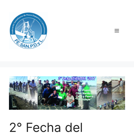
Saltar
al
contenido
Menú
2° Fecha del