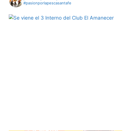
#pasionporlapescasantafe