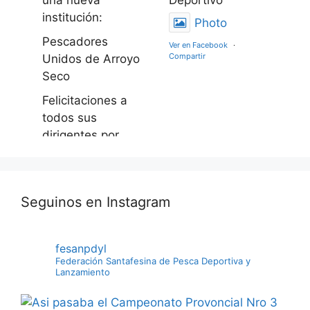
una nueva
Deportivo
institución:
Photo
Pescadores
Ver en Facebook
·
Compartir
Unidos de Arroyo
Seco
Felicitaciones a
todos sus
dirigentes por
este gran logro
apostando al
engrandecimient
Seguinos en Instagram
o deportivo de
esta actividad
Photo
fesanpdyl
Federación Santafesina de Pesca Deportiva y
Ver en Facebook
·
Lanzamiento
Compartir