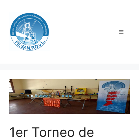
Saltar
al
contenido
Menú
1er Torneo de